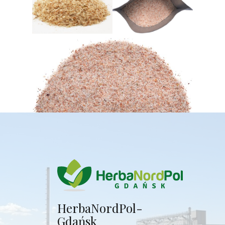
Herba​NordPol-
Gdańsk