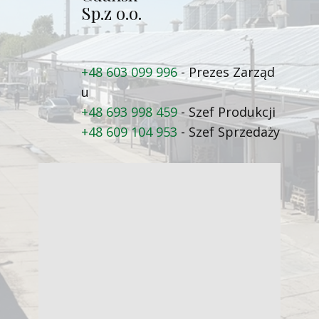
Sp.z o.o.
+48 603 099 996
- Prezes Zarząd​
u
+48 693 998 459
- Szef Produkcji
+48 609 104 953
- Szef Sprzedaży