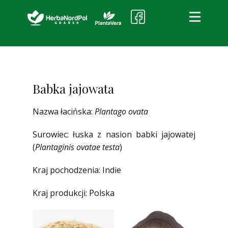
HerbaNordPol
O firmie
Produkty i usługi
Babka jajowata
Jakość
Nazwa łacińska:
Plantago ovata
Kontakt
Sklep partnerski
Surowiec: łuska z nasion babki jajowatej
(
Plantaginis ovatae testa
)
Kraj pochodzenia: Indie
Kraj produkcji: Polska