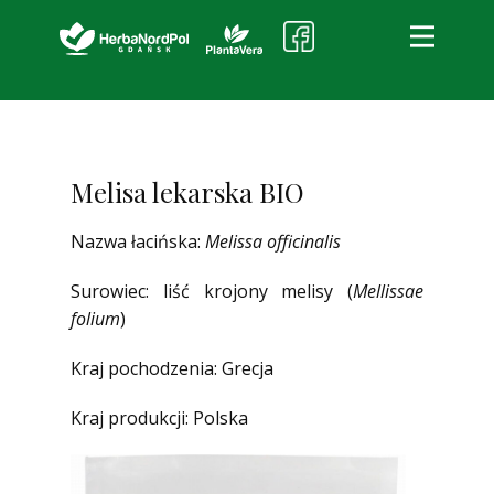
HerbaNordPol
O firmie
Produkty i usługi
Melisa lekarska BIO
Jakość
Nazwa łacińska:
Melissa officinalis
Kontakt
Sklep partnerski
Surowiec: liść krojony melisy (
Mellissae
folium
)
Kraj pochodzenia: Grecja
Kraj produkcji: Polska