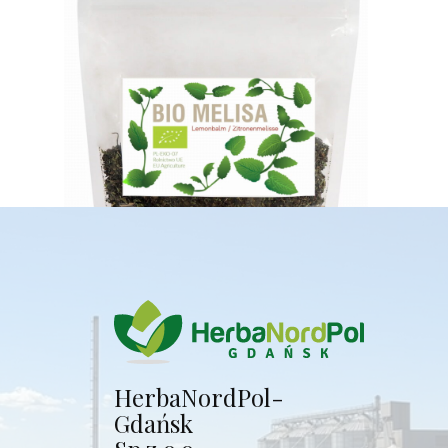
Herba​NordPol-
Gdańsk