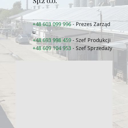
Sp.z o.o.
+48 603 099 996
- Prezes Zarząd​
u
+48 693 998 459
- Szef Produkcji
+48 609 104 953
- Szef Sprzedaży