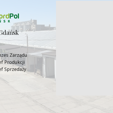
Gdańsk
ezes Zarząd​u
ef Produkcji
ef Sprzedaży