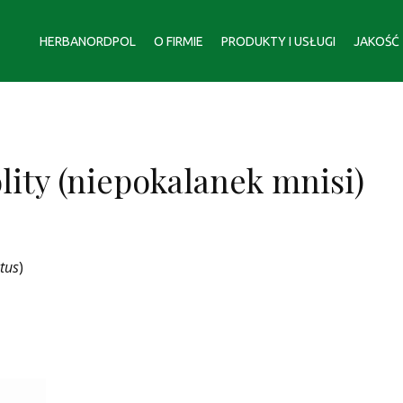
HERBANORDPOL
O FIRMIE
PRODUKTY I USŁUGI
JAKOŚĆ
ity (niepokalanek mnisi)
ctus
)