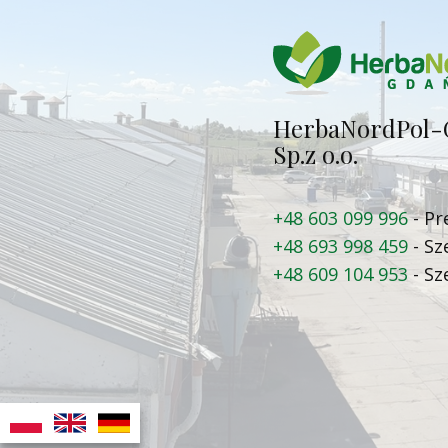
Herba​NordPol-
Sp.z o.o.
+48 603 099 996
- Pr
+48 693 998 459
- Sz
+48 609 104 953
- Sz