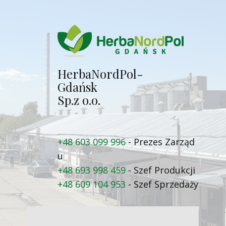
Herba​NordPol-
Gdańsk
Sp.z o.o.
+48 603 099 996
- Prezes Zarząd​
u
+48 693 998 459
- Szef Produkcji
+48 609 104 953
- Szef Sprzedaży