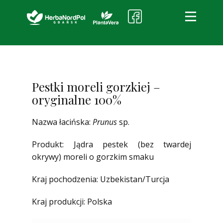
HerbaNordPol
O firmie
Produkty i usługi
Pestki moreli gorzkiej –
oryginalne 100%
Jakość
Kontakt
Nazwa łacińska:
Prunus
sp.
Sklep partnerski
Produkt: Jądra pestek (bez twardej
okrywy) moreli o gorzkim smaku
Kraj pochodzenia: Uzbekistan/Turcja
Kraj produkcji: Polska