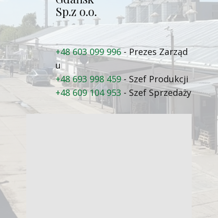
Sp.z o.o.
+48 603 099 996
- Prezes Zarząd​
u
+48 693 998 459
- Szef Produkcji
+48 609 104 953
- Szef Sprzedaży