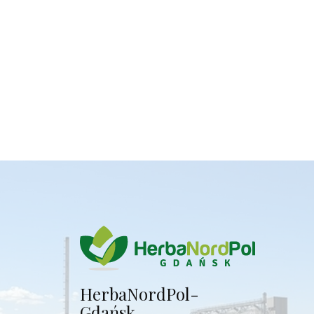
Herba​NordPol-
Gdańsk