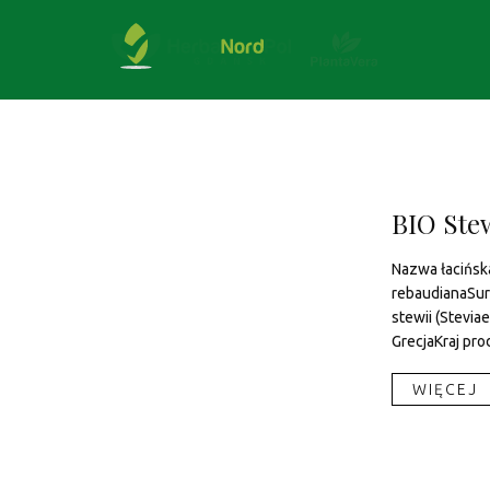
BIO Ste
Nazwa łacińska
rebaudianaSur
stewii (Stevia
GrecjaKraj pro
WIĘCEJ​