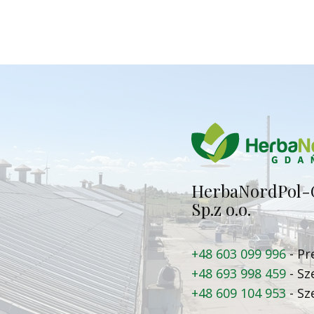
Herba​NordPol-
Sp.z o.o.
+48 603 099 996
- Pr
+48 693 998 459
- Sz
+48 609 104 953
- Sz