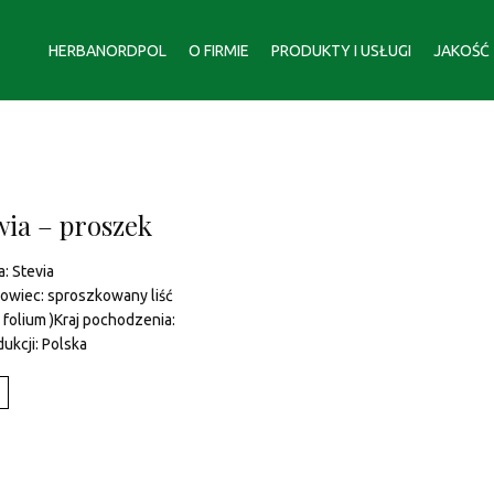
HERBANORDPOL
O FIRMIE
PRODUKTY I USŁUGI
JAKOŚĆ
wia – proszek
: Stevia
owiec: sproszkowany liść
e folium )Kraj pochodzenia:
dukcji: Polska