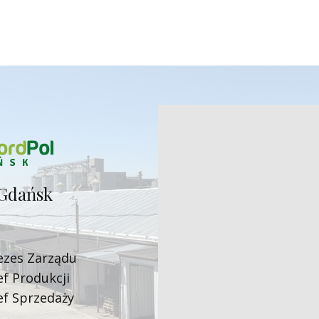
Gdańsk
ezes Zarząd​u
ef Produkcji
ef Sprzedaży