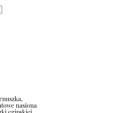
rnuszka,
atowe nasiona
ki egipskiej