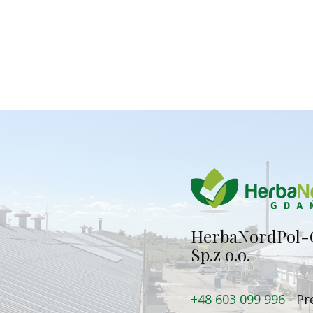
Herba​NordPol-
Sp.z o.o.
+48 603 099 996
- Pr