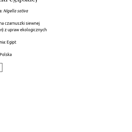
a:
Nigella sativa
na czarnuszki siewnej
n
) z upraw ekologicznych
ia: Egipt
 Polska