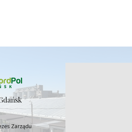
Gdańsk
ezes Zarząd​u