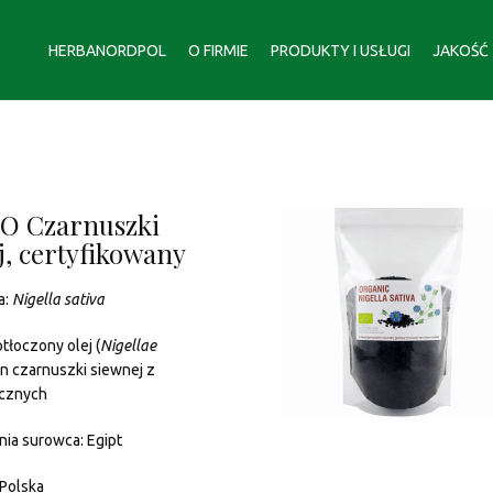
HERBANORDPOL
O FIRMIE
PRODUKTY I USŁUGI
JAKOŚĆ
IO Czarnuszki
j, certyfikowany
a:
Nigella sativa
tłoczony olej (
Nigellae
on czarnuszki siewnej z
icznych
nia surowca: Egipt
 Polska