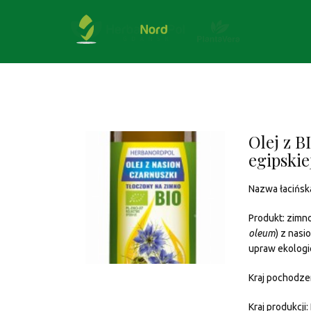
Olej z B
egipskie
Nazwa łacińsk
Produkt: zimno
oleum
) z nasi
upraw ekolog
Kraj pochodze
Kraj produkcji: