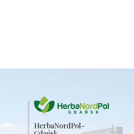
Herba​NordPol-
Gdańsk