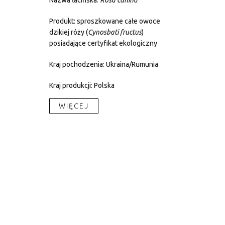
Nazwa łacińska:
Rosa canina
Produkt: sproszkowane całe owoce
dzikiej róży (
Cynosbati
fructus
)
posiadające certyfikat ekologiczny
Kraj pochodzenia: Ukraina/Rumunia
Kraj produkcji: Polska
WIĘCEJ​