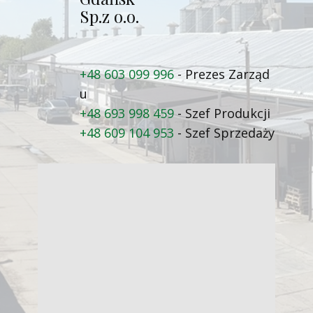
Sp.z o.o.
+48 603 099 996
- Prezes Zarząd​
u
+48 693 998 459
- Szef Produkcji
+48 609 104 953
- Szef Sprzedaży