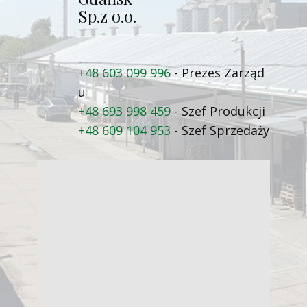
Sp.z o.o.
+48 603 099 996
- Prezes Zarząd​
u
+48 693 998 459
- Szef Produkcji
+48 609 104 953
- Szef Sprzedaży