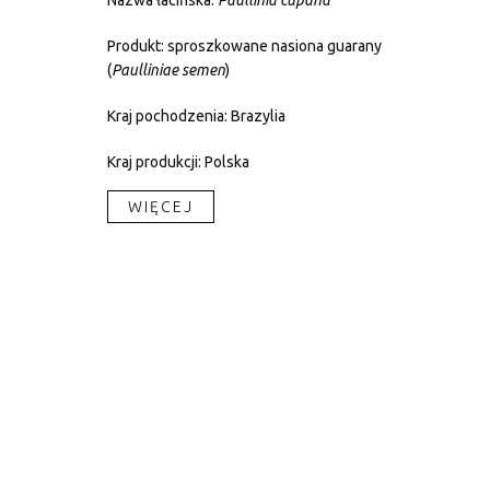
Nazwa łacińska:
Paullinia cupana
Produkt: sproszkowane nasiona guarany
(
Paulliniae
semen
)
Kraj pochodzenia: Brazylia
Kraj produkcji: Polska
WIĘCEJ​