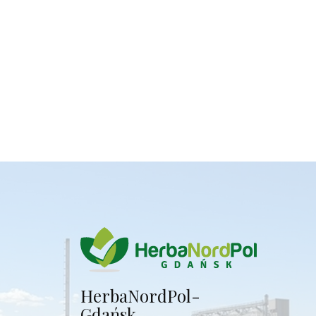
Herba​NordPol-
Gdańsk