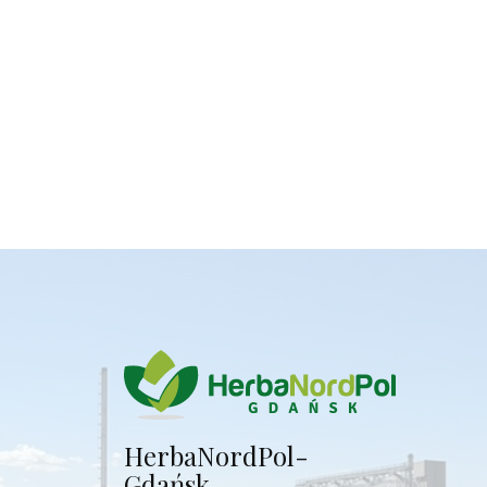
Herba​NordPol-
Gdańsk