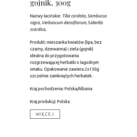
gojnik, 300g
Nazwy łacińskie:
Tilia cordata, Sambucus
nigra, Verbascum densiflorum
, S
ideritis
scardica,
Produkt: mieszanka kwiatów (lipa, bez
czarny, dziewanna) i ziela (gojnik)
idealna do przygotowania
rozgrzewającej herbatki o łagodnym
smaku. Opakowanie zawiera 2x150g
szczelnie zamkniętych herbatek.
Kraj pochodzenia: Polska/Albania
Kraj produkcji: Polska
WIĘCEJ​