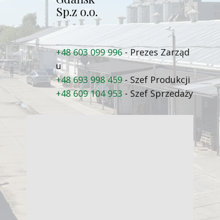
Sp.z o.o.
+48 603 099 996
- Prezes Zarząd​
u
+48 693 998 459
- Szef Produkcji
+48 609 104 953
- Szef Sprzedaży