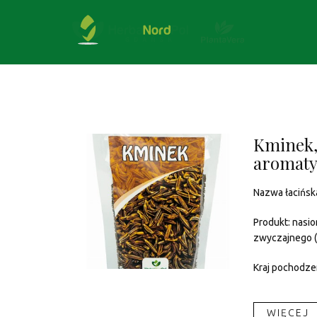
Kminek,
aromaty
Nazwa łacińsk
Produkt: nasi
zwyczajnego (
Kraj pochodzen
WIĘCEJ​