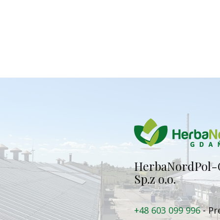
Herba​NordPol-
Sp.z o.o.
+48 603 099 996
- Pr