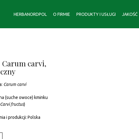
HERBANORDPOL
O FIRMIE
PRODUKTY I USŁUGI
JAKOŚĆ
 Carum carvi,
czny
a:
Carum carvi
ona (suche owoce) kminku
Carvi
fructus
)
ia i produkcji: Polska