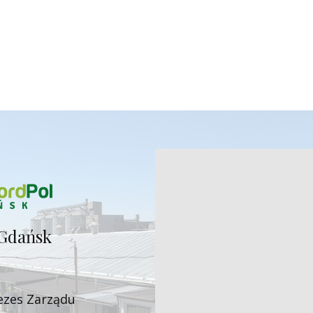
Gdańsk
ezes Zarząd​u