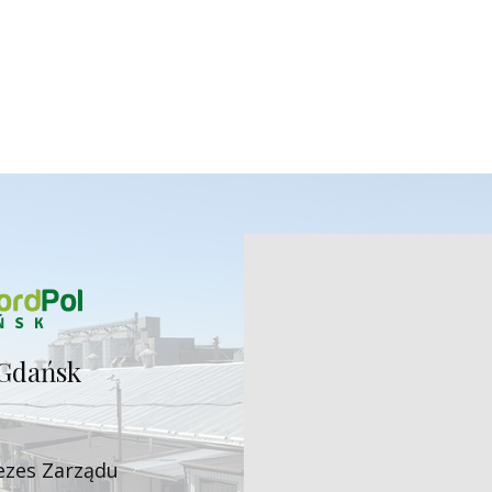
Gdańsk
ezes Zarząd​u