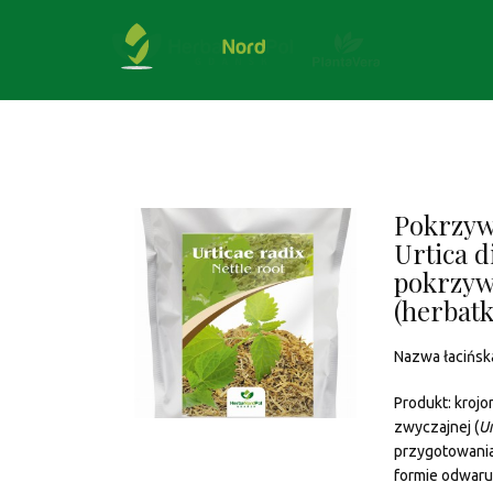
Pokrzyw
Urtica d
pokrzyw
(herbatk
Nazwa łacińsk
Produkt: kroj
zwyczajnej (
Ur
przygotowania 
formie odwaru