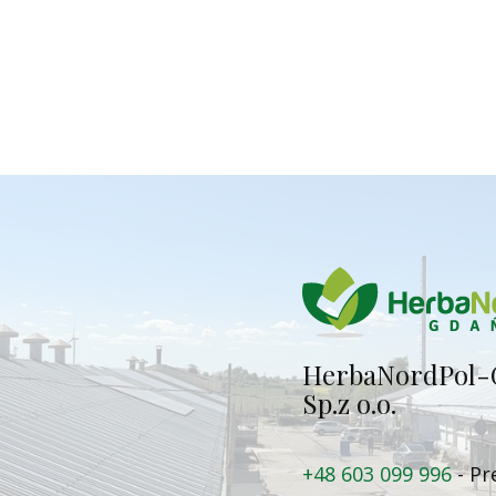
Herba​NordPol-
Sp.z o.o.
+48 603 099 996
- Pr