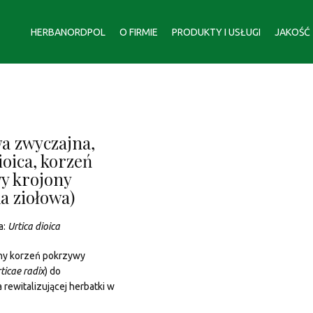
HERBANORDPOL
O FIRMIE
PRODUKTY I USŁUGI
JAKOŚĆ
a zwyczajna,
ioica, korzeń
y krojony
a ziołowa)
a:
Urtica dioica
ony korzeń pokrzywy
ticae radix
) do
rewitalizującej herbatki w