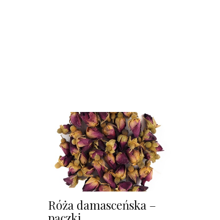
Róża damasceńska –
pączki