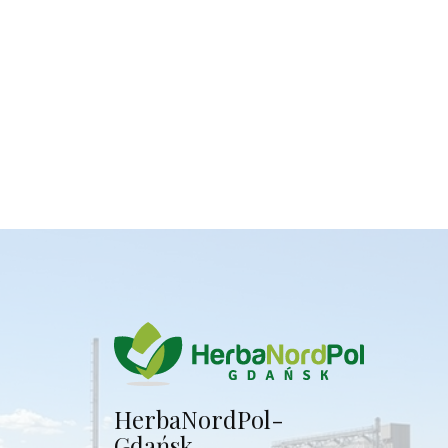
Herba​NordPol-
Gdańsk