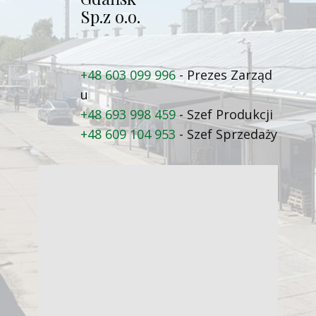
Sp.z o.o.
+48 603 099 996
- Prezes Zarząd​
u
+48 693 998 459
- Szef Produkcji
+48 609 104 953
- Szef Sprzedaży