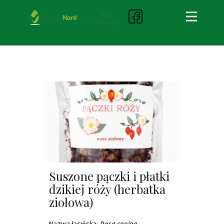
Suszone pączki i płatki
dzikiej róży (herbatka
ziołowa)