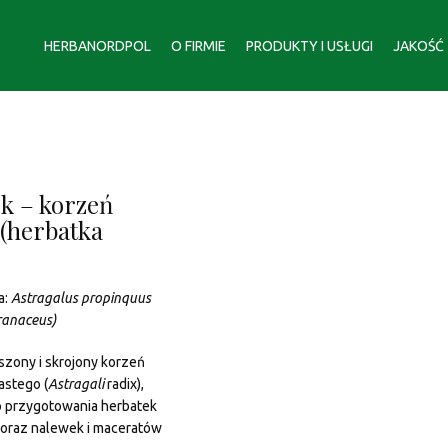
HERBANORDPOL
O FIRMIE
PRODUKTY I USŁUGI
JAKOŚĆ
k – korzeń
 (herbatka
a:
Astragalus propinquus
anaceus)
szony i skrojony korzeń
astego (
Astragali
radix),
 przygotowania herbatek
) oraz nalewek i maceratów