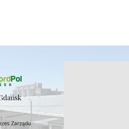
Gdańsk
ezes Zarząd​u