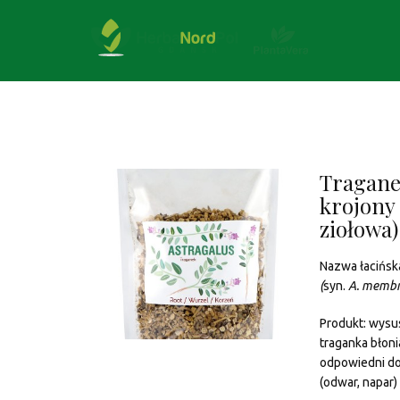
Tragane
krojony
ziołowa)
Nazwa łacińsk
(
syn.
A. membr
Produkt: wysu
traganka błoni
odpowiedni do
(odwar, napar