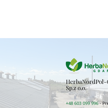
Herba​NordPol-
Sp.z o.o.
+48 603 099 996
- Pr