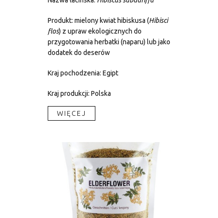
Nazwa łacińska:
Hibiscus sabdariffa
Produkt: mielony kwiat hibiskusa (
Hibisci
flos
) z upraw ekologicznych do
przygotowania herbatki (naparu) lub jako
dodatek do deserów
Kraj pochodzenia: Egipt
Kraj produkcji: Polska
WIĘCEJ​