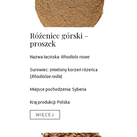
Różeniec górski –
proszek
Nazwa łacińska:
Rhodiola rosea
Surowiec: zmielony korzeń różeńca
(
Rhodiolae radix
)
Miejsce pochodzenia: Syberia
Kraj produkcji: Polska
WIĘCEJ​