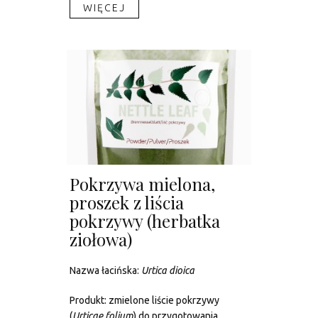
WIĘCEJ​
Pokrzywa mielona,
proszek z liścia
pokrzywy (herbatka
ziołowa)
Nazwa łacińska:
Urtica dioica
Produkt: zmielone liście pokrzywy
(
Urticae
folium
) do przygotowania