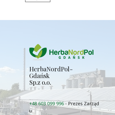
Herba​NordPol-
Gdańsk
Sp.z o.o.
+48 603 099 996
- Prezes Zarząd​
u