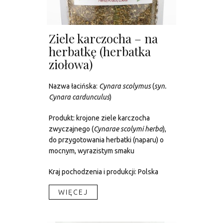
Ziele karczocha – na
herbatkę (herbatka
ziołowa)
Nazwa łacińska:
Cynara scolymus
(
syn.
Cynara cardunculus
)
Produkt: krojone ziele karczocha
zwyczajnego (
Cynarae scolymi herba
),
do przygotowania herbatki (naparu) o
mocnym, wyrazistym smaku
Kraj pochodzenia i produkcji: Polska
WIĘCEJ​