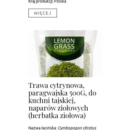
Kraj produkcji: Polska
WIĘCEJ​
Trawa cytrynowa,
paragwajska 500G, do
kuchni tajskiej,
naparów ziołowych
(herbatka ziołowa)
Nazwa łacińska:
Cymbopogon citratus