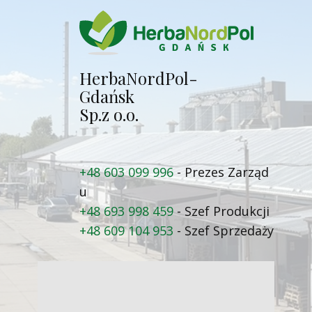
Herba​NordPol-
Gdańsk
Sp.z o.o.
+48 603 099 996
- Prezes Zarząd​
u
+48 693 998 459
- Szef Produkcji
+48 609 104 953
- Szef Sprzedaży