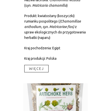
Nazwa łacińska:
Chamomilla recutita
(syn.
Matricaria chamomilla
)
Produkt: kwiatostany (koszyczki)
rumianku pospolitego (
(
Chamomillae
anthodium, syn. Matricariae flos
)
z
upraw ekologicznych do przygotowania
herbatki (naparu)
Kraj pochodzenia: Egipt
Kraj produkcji: Polska
WIĘCEJ​