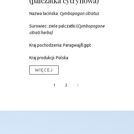
(palczatka cytrynowa)
Nazwa łacińska:
Cymbopogon citratus
Surowiec: ziele palczatki (
Cymbopogone
citrati herba
)
Kraj pochodzenia: Paragwaj/Egipt
Kraj produkcji: Polska
WIĘCEJ​
1
2
〉