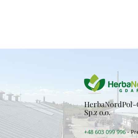
Herba​NordPol-
Sp.z o.o.
+48 603 099 996
- Pr