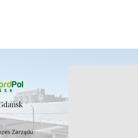
Gdańsk
ezes Zarząd​u