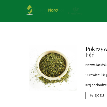
Pokrzyw
liść
Nazwa łacińsk
Surowiec: liść
Kraj pochodzen
WIĘCEJ​