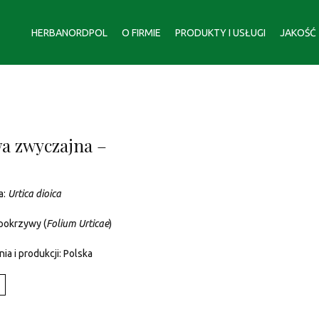
HERBANORDPOL
O FIRMIE
PRODUKTY I USŁUGI
JAKOŚĆ
a zwyczajna –
a:
Urtica dioica
 pokrzywy (
Folium Urticae
)
ia i produkcji: Polska