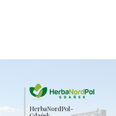
Herba​NordPol-
Gdańsk