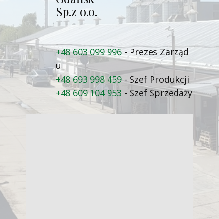
Sp.z o.o.
+48 603 099 996
- Prezes Zarząd​
u
+48 693 998 459
- Szef Produkcji
+48 609 104 953
- Szef Sprzedaży