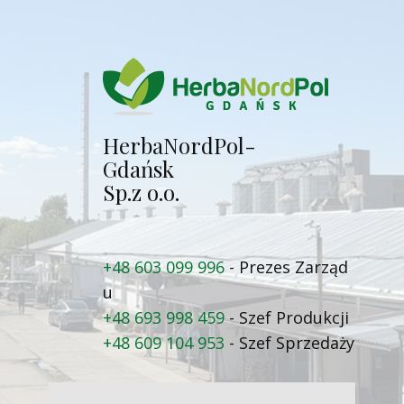
Herba​NordPol-
Gdańsk
Sp.z o.o.
+48 603 099 996
- Prezes Zarząd​
u
+48 693 998 459
- Szef Produkcji
+48 609 104 953
- Szef Sprzedaży