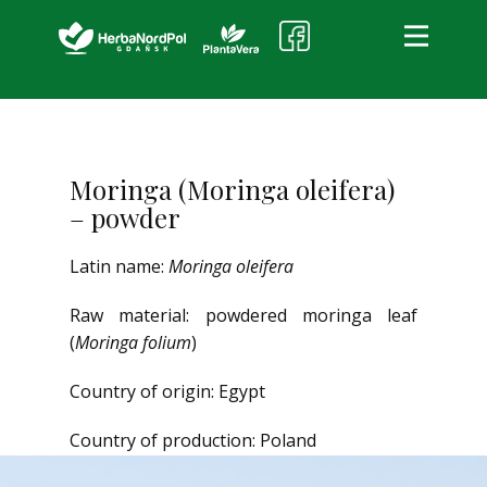
HerbaNordPol
About the company
Products and services
Moringa (Moringa oleifera)
– powder
Quality
Contact us
Latin name:
Moringa oleifera
Raw material: powdered moringa leaf
(
Moringa folium
)
Country of origin: Egypt
Country of production: Poland