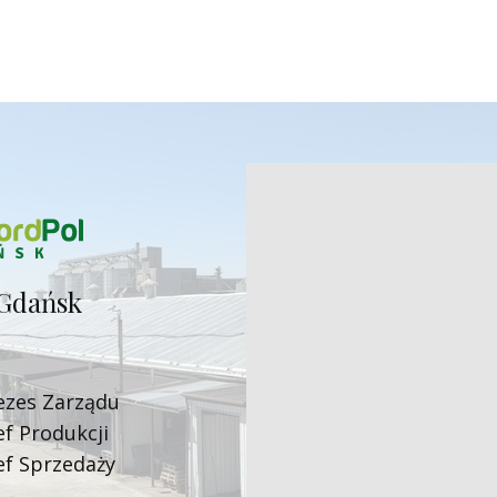
Gdańsk
ezes Zarząd​u
ef Produkcji
ef Sprzedaży