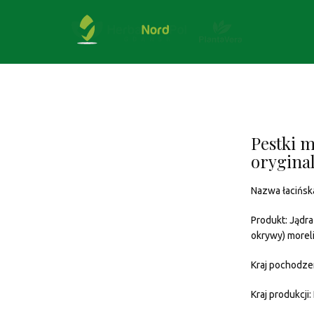
Pestki m
orygina
Nazwa łacińsk
Produkt: Jądra
okrywy) morel
Kraj pochodze
Kraj produkcji: