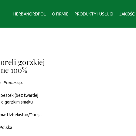
HERBANORDPOL
O FIRMIE
PRODUKTY I USŁUGI
JAKOŚĆ
oreli gorzkiej –
lne 100%
a:
Prunus
sp.
 pestek (bez twardej
i o gorzkim smaku
nia: Uzbekistan/Turcja
 Polska