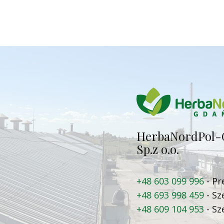
Herba​NordPol-
Sp.z o.o.
+48 603 099 996
- Pr
+48 693 998 459
- Sz
+48 609 104 953
- Sz